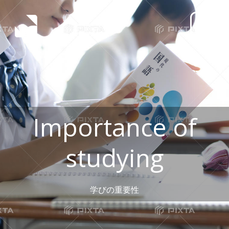
コ
ン
テ
ン
ツ
へ
ス
キ
ッ
Importance of
プ
studying
学びの重要性